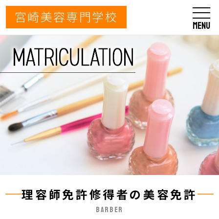
宮崎美容専門学校
MENU
TOP PAGE
/ トップページ
ABOUT SCHOOL
/ 学校について
CURRICULUM
/ カリキュラム
SCHOOL LIFE
/ スクールライフ
MATRICULATION
/ 入学について
OPEN CAMPUS
/ オープンキャンパス
APPLICATION
/ オープンキャンパス申し込み・資料請求
理容師免許修得者の美容免許
BARBER
ACCESS
/ アクセス