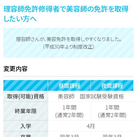
理容師免許修得者で美容師の免許を取得
CONTACT
/ 資料請求・お問い合わせ
したい方へ
理容師さんが、美容免許を取得しやすくなりました。
（平成30年より制度改正）
変更内容
昼間課程
夜間課程
取得(可能)資格
美容師 国家試験受験資格
1年間
1年間
終業年限
(通常2年間)
(通常2年間)
入学
4月
卒業
翌年3月
翌年3月